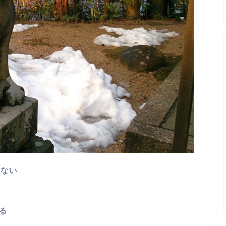
はない
る