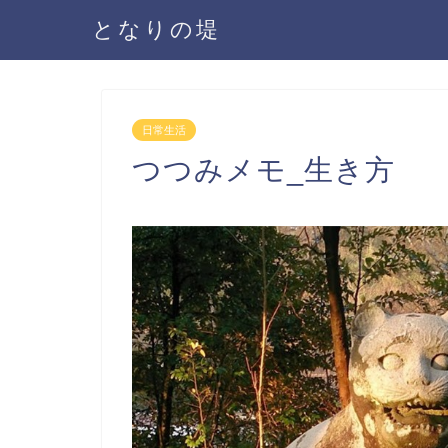
となりの堤
日常生活
つつみメモ_生き方